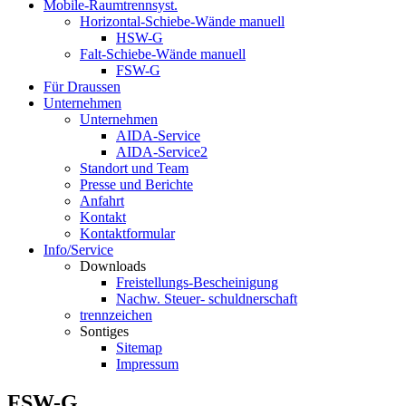
Mobile-Raumtrennsyst.
Horizontal-Schiebe-Wände manuell
HSW-G
Falt-Schiebe-Wände manuell
FSW-G
Für Draussen
Unternehmen
Unternehmen
AIDA-Service
AIDA-Service2
Standort und Team
Presse und Berichte
Anfahrt
Kontakt
Kontaktformular
Info/Service
Downloads
Freistellungs-Bescheinigung
Nachw. Steuer- schuldnerschaft
trennzeichen
Sontiges
Sitemap
Impressum
FSW-G