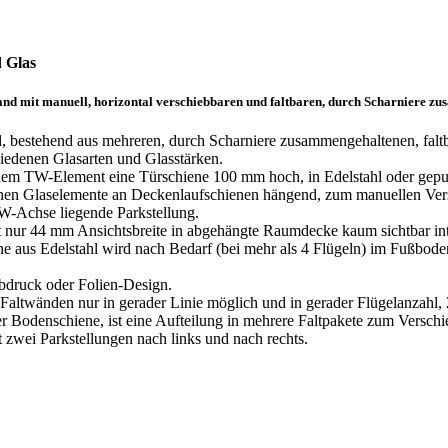
d Glas
and mit manuell, horizontal verschiebbaren und faltbaren, durch Scharniere z
 bestehend aus mehreren, durch Scharniere zusammengehaltenen, faltb
iedenen Glasarten und Glasstärken.
em TW-Element eine Türschiene 100 mm hoch, in Edelstahl oder gepulv
en Glaselemente an Deckenlaufschienen hängend, zum manuellen Versc
TW-Achse liegende Parkstellung.
 nur 44 mm Ansichtsbreite in abgehängte Raumdecke kaum sichtbar inte
 aus Edelstahl wird nach Bedarf (bei mehr als 4 Flügeln) im Fußboden,
ebdruck oder Folien-Design.
altwänden nur in gerader Linie möglich und in gerader Flügelanzahl, 
r Bodenschiene, ist eine Aufteilung in mehrere Faltpakete zum Verschi
 zwei Parkstellungen nach links und nach rechts.