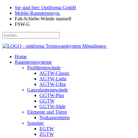
Sie sind hier: Optiforma GmbH
Mobile-Raumtrennsyst.
Falt-Schiebe-Wände manuell
FSW-G
Home
Raumtrennsysteme
Profiltrennwände
AGTW-Classic
AGTW-Light
AGTW-Ultra
Ganzglastrennwände
GGTW-Plus
GGTW
GGTW-Slide
Elemente und Türen
Notkassentüren
Sonstige
EGTW
ZGTW