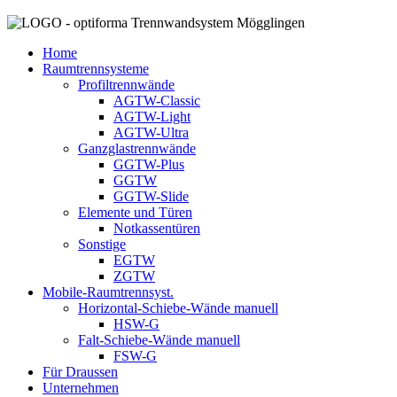
Home
Raumtrennsysteme
Profiltrennwände
AGTW-Classic
AGTW-Light
AGTW-Ultra
Ganzglastrennwände
GGTW-Plus
GGTW
GGTW-Slide
Elemente und Türen
Notkassentüren
Sonstige
EGTW
ZGTW
Mobile-Raumtrennsyst.
Horizontal-Schiebe-Wände manuell
HSW-G
Falt-Schiebe-Wände manuell
FSW-G
Für Draussen
Unternehmen