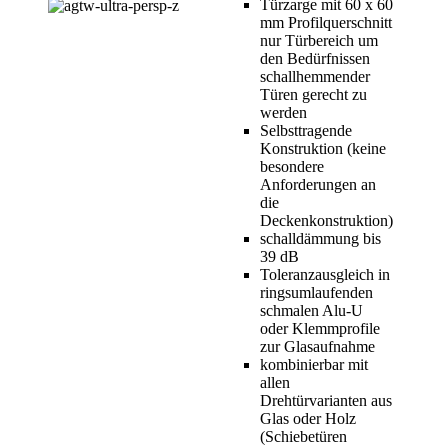
Türzarge mit 60 x 60
mm Profilquerschnitt
nur Türbereich um
den Bedürfnissen
schallhemmender
Türen gerecht zu
werden
Selbsttragende
Konstruktion (keine
besondere
Anforderungen an
die
Deckenkonstruktion)
schalldämmung bis
39 dB
Toleranzausgleich in
ringsumlaufenden
schmalen Alu-U
oder Klemmprofile
zur Glasaufnahme
kombinierbar mit
allen
Drehtürvarianten aus
Glas oder Holz
(Schiebetüren