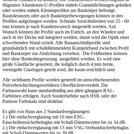
filigranen Aluminium-U-Profilen mittels Gummidichtungen gehalten
oder werden mittels Klemmprofilen am Baukörper befestigt.
Bautoleranzen oder auch Baukörperbewegungen können in den
Profilen aufgefangen werden. Schmale Ansichtsbreiten von 25 - 60
mm können je nach Kundenwunsch dargestellt werden. Auf
Wunsch können die Profile auch im Estrich, an den Wänden und
auch in der Decke mit integriert werden, damit wird die Optik einer
schwebenden Wand erzielt. Alle Bauanschlußprofile sind
grundsätzlich mit schalldämmendem Komprieband zwischen Profil
und Baukörper zur Abdichtung versehen. Die Feldbreiten können
hier ohne Breitenbegrenzung ausgeführt werden. Es wird eine
große Glasfläche generiert, die lediglich durch 4 mm breite,
versiegelte Glasfugen geteilt wird, die kaum ersichtlich sind.
Alle sichtbaren Profile werden generell im umweltschonenden
Pulverbeschichtungsverfahren Oberflächenveredelt. Die
Farbauswahl kann standardmäßig aus allen gängigen RAL-
Farbtönen erfolgen. Auch Sonderfarbtöe nach HSK oder der
Pantone Farbskala sind denkbar.
Es gibt von Haus aus 2 Standardverglasungen:
1.) Die einfachverglasung mit 10 mm ESG-
Einscheibensicherheitsglas mit Schall-Dämmwerten bis zu 34 dB.
2.) Die einfachverglasung mit 13 mm VSG-Verbundsicherheitsglas
mit Schall-Dämmwerten bis zu 39 dB.