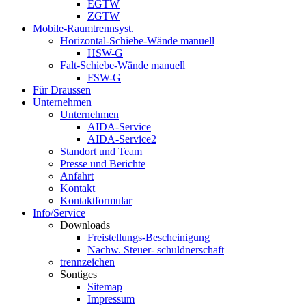
EGTW
ZGTW
Mobile-Raumtrennsyst.
Horizontal-Schiebe-Wände manuell
HSW-G
Falt-Schiebe-Wände manuell
FSW-G
Für Draussen
Unternehmen
Unternehmen
AIDA-Service
AIDA-Service2
Standort und Team
Presse und Berichte
Anfahrt
Kontakt
Kontaktformular
Info/Service
Downloads
Freistellungs-Bescheinigung
Nachw. Steuer- schuldnerschaft
trennzeichen
Sontiges
Sitemap
Impressum