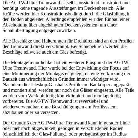
Die AGTW-Ultra Trennwand ist selbstaussteifend konstruiert und
benötigt keine tragende Aussteifungen im Deckenbereich. Alle
Kräfte werden hier Konstruktionsbedingt durch die Glasfüllung in
den Boden abgeleitet. Allerdings empfehlen wir den Einbau einer
Abschottung über abgehängten Deckensystemen, um einer
Schallübertragung entgegenzuwirken.
Alle Beschläge und Halterungen für Drehtüren sind an den Profilen
der Trennwand direkt verschraubt. Bei Schiebetüren werden die
Beschläge teilweise auch am Glas befestigt.
Die Montagefreundlichkeit ist ein weiterer Pluspunkt der AGTW-
Ultra Trennwand. Hier wurde bei der Entwicklung der Focus auf
eine Minimierung der Montagezeit gelegt, da eine Verkürzung der
Bauzeit aus wirtschaftlichen Gründen immer wichtiger wird.
Nachdem die Teleskop-Glashalte-Profile am Baukörper angepaßt
und montiert sind, werden nur noch die Gläser eingesetzt. Alle Teile
werden vom Werk ab fertig konfektioniert und montagefertig
vorbereitet. Die AGTW-Trennwand ist reversiebel und
wiederverwendbar, ohne Beschädigungen am Profilsystem,
abzubauen oder zu versetzen.
Der Grundriß der AGTW-Ultra Trennwand kann in gerader Linie
oder mehrfach abgewinkelt, gebogen in verschiedenen Radien
(einschließlich der Glas-Füllung), oder preisgünstiger im Radius