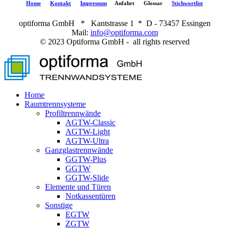
Home
Kontakt
Impressum
Anfahrt
Glossar
Stichwortlist
optiforma GmbH * Kantstrasse 1 * D - 73457 Essingen
Mail:
info@optiforma.com
© 2023 Optiforma GmbH - all rights reserved
Home
Raumtrennsysteme
Profiltrennwände
AGTW-Classic
AGTW-Light
AGTW-Ultra
Ganzglastrennwände
GGTW-Plus
GGTW
GGTW-Slide
Elemente und Türen
Notkassentüren
Sonstige
EGTW
ZGTW