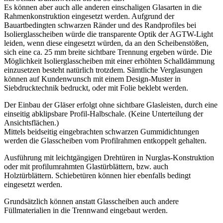
Es können aber auch alle anderen einschaligen Glasarten in die
Rahmenkonstruktion eingesetzt werden. Aufgrund der
Bauartbedingten schwarzen Ränder und des Randprofiles bei
Isolierglasscheiben würde die transparente Optik der AGTW-Light
leiden, wenn diese eingesetzt würden, da an den Scheibenstößen,
sich eine ca. 25 mm breite sichtbare Trennung ergeben würde. Die
Möglichkeit Isolierglasscheiben mit einer erhöhten Schalldämmung
einzusetzen besteht natürlich trotzdem. Sämtliche Verglasungen
können auf Kundenwunsch mit einem Design-Muster in
Siebdrucktechnik bedruckt, oder mit Folie beklebt werden.
Der Einbau der Gläser erfolgt ohne sichtbare Glasleisten, durch eine
einseitig abklipsbare Profil-Halbschale. (Keine Unterteilung der
Ansichtsflächen.)
Mittels beidseitig eingebrachten schwarzen Gummidichtungen
werden die Glasscheiben vom Profilrahmen entkoppelt gehalten.
Ausführung mit leichtgängigen Drehtüren in Nurglas-Konstruktion
oder mit profilumrahmten Glastürblättern, bzw. auch
Holztürblättern. Schiebetüren können hier ebenfalls bedingt
eingesetzt werden.
Grundsätzlich können anstatt Glasscheiben auch andere
Füllmaterialien in die Trennwand eingebaut werden.